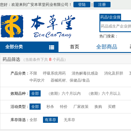
您好：欢迎来到广安本草堂药业有限公司！
登陆
|
注册
药品/企业搜
索
热门搜索：
全部商品
全部分类
首页
药品筛选
8
（当前条件下共
个药品）
产品分类：
不限
呼吸系统用药
清热解毒抗感染
消化及肝胆
中药饮片
器械耗材、保健品/食品
效期品种：
全部
（效期）六个月以内
（效期）六个月以上
活动类型：
全部
秒杀
特价
厂家政策
换购
买赠
库存筛选：
全部
有库存
无库存