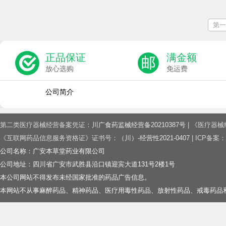
第一
正品保证
满金额
放心选购
免运费
公司简介
第二类医疗器械经营备案凭证：
川广食药监械经营备20210387号
| 《医疗器
《互联网药品信息服务资格证》证书号：
（川）-经营性2021-0407
| ICP备案：
公司名称：广安本草堂药业有限公司
公司地址：四川省广安市武胜县沿口镇迎宾大道131号2楼1号
本公司网站不得发布未经国家批准的药品广告信息。
本网站不从事麻醉药品、精神药品、医疗用毒性药品、放射性药品、戒毒药品