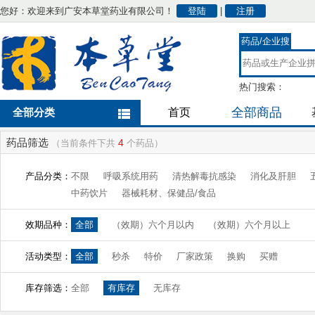
您好：欢迎来到广安本草堂药业有限公司！
登陆
|
注册
药品/企业搜
索
热门搜索：
全部商品
全部分类
首页
药品筛选
4
（当前条件下共
个药品）
产品分类：
不限
呼吸系统用药
清热解毒抗感染
消化及肝胆
中药饮片
器械耗材、保健品/食品
效期品种：
全部
（效期）六个月以内
（效期）六个月以上
活动类型：
全部
秒杀
特价
厂家政策
换购
买赠
库存筛选：
全部
有库存
无库存