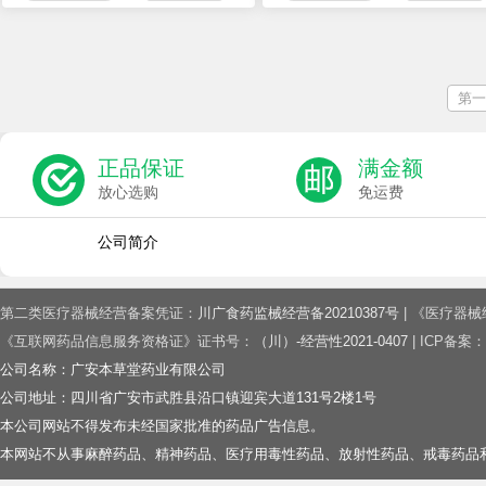
第一
正品保证
满金额
放心选购
免运费
公司简介
第二类医疗器械经营备案凭证：
川广食药监械经营备20210387号
| 《医疗器
《互联网药品信息服务资格证》证书号：
（川）-经营性2021-0407
| ICP备案：
公司名称：广安本草堂药业有限公司
公司地址：四川省广安市武胜县沿口镇迎宾大道131号2楼1号
本公司网站不得发布未经国家批准的药品广告信息。
本网站不从事麻醉药品、精神药品、医疗用毒性药品、放射性药品、戒毒药品