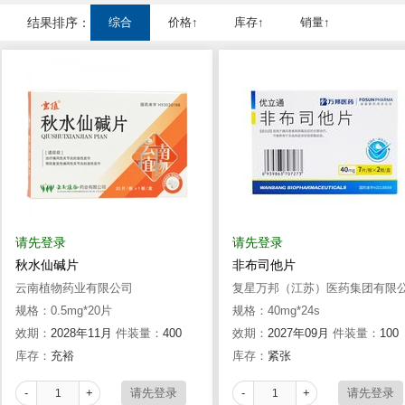
结果排序：
综合
价格↑
库存↑
销量↑
请先登录
请先登录
秋水仙碱片
非布司他片
云南植物药业有限公司
复星万邦（江苏）医药集团有限
规格：0.5mg*20片
司(原江苏万邦生化医药集团有限
规格：40mg*24s
效期：
2028年11月
件装量：
400
任公司
效期：
2027年09月
件装量：
100
库存：
充裕
库存：
紧张
-
+
-
+