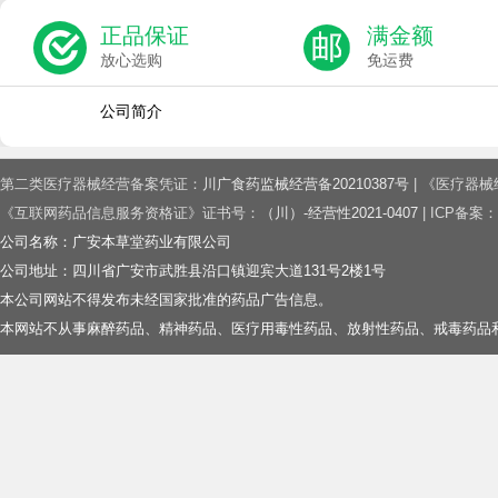
正品保证
满金额
放心选购
免运费
公司简介
第二类医疗器械经营备案凭证：
川广食药监械经营备20210387号
| 《医疗器
《互联网药品信息服务资格证》证书号：
（川）-经营性2021-0407
| ICP备案：
公司名称：广安本草堂药业有限公司
公司地址：四川省广安市武胜县沿口镇迎宾大道131号2楼1号
本公司网站不得发布未经国家批准的药品广告信息。
本网站不从事麻醉药品、精神药品、医疗用毒性药品、放射性药品、戒毒药品