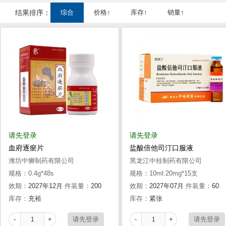
结果排序：
综合
价格↑
库存↑
销量↑
请先登录
请先登录
血府逐瘀片
盐酸倍他司汀口服液
潍坊中狮制药有限公司
黑龙江中桂制药有限公司
规格：0.4g*48s
规格：10ml:20mg*15支
效期：
2027年12月
件装量：
200
效期：
2027年07月
件装量：
60
库存：
充裕
库存：
紧张
-
+
-
+