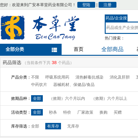
您好：欢迎来到广安本草堂药业有限公司！
登陆
|
注册
药品/企业搜
索
热门搜索：
全部商品
全部分类
首页
药品筛选
38
（当前条件下共
个药品）
产品分类：
不限
呼吸系统用药
清热解毒抗感染
消化及肝胆
中药饮片
器械耗材、保健品/食品
效期品种：
全部
（效期）六个月以内
（效期）六个月以上
活动类型：
全部
秒杀
特价
厂家政策
换购
买赠
库存筛选：
全部
有库存
无库存