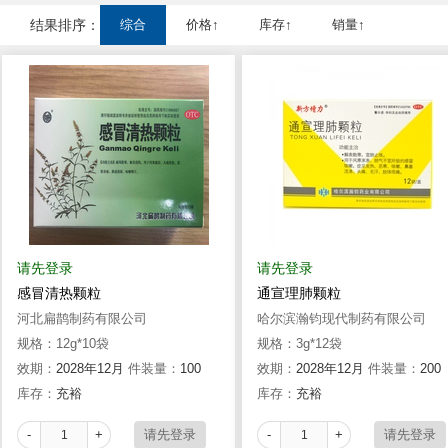
结果排序：
综合
价格↑
库存↑
销量↑
请先登录
请先登录
感冒清热颗粒
通宣理肺颗粒
河北扁鹊制药有限公司
哈尔滨瀚钧现代制药有限公司
规格：12g*10袋
规格：3g*12袋
效期：
2028年12月
件装量：
100
效期：
2028年12月
件装量：
200
库存：
充裕
库存：
充裕
-
+
-
+