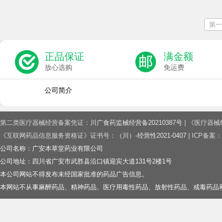
第一
正品保证
满金额
放心选购
免运费
公司简介
第二类医疗器械经营备案凭证：
川广食药监械经营备20210387号
| 《医疗器
《互联网药品信息服务资格证》证书号：
（川）-经营性2021-0407
| ICP备案：
公司名称：广安本草堂药业有限公司
公司地址：四川省广安市武胜县沿口镇迎宾大道131号2楼1号
本公司网站不得发布未经国家批准的药品广告信息。
本网站不从事麻醉药品、精神药品、医疗用毒性药品、放射性药品、戒毒药品