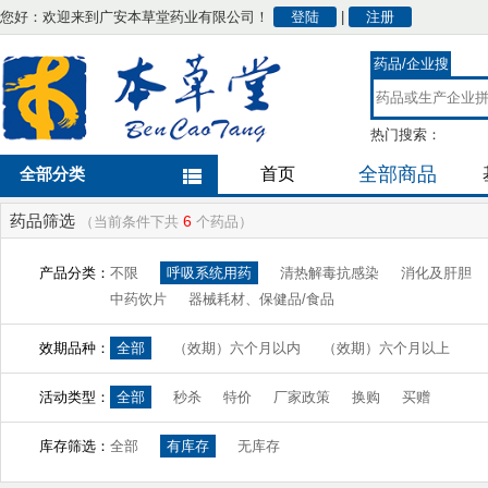
您好：欢迎来到广安本草堂药业有限公司！
登陆
|
注册
药品/企业搜
索
热门搜索：
全部商品
全部分类
首页
药品筛选
6
（当前条件下共
个药品）
产品分类：
不限
呼吸系统用药
清热解毒抗感染
消化及肝胆
中药饮片
器械耗材、保健品/食品
效期品种：
全部
（效期）六个月以内
（效期）六个月以上
活动类型：
全部
秒杀
特价
厂家政策
换购
买赠
库存筛选：
全部
有库存
无库存